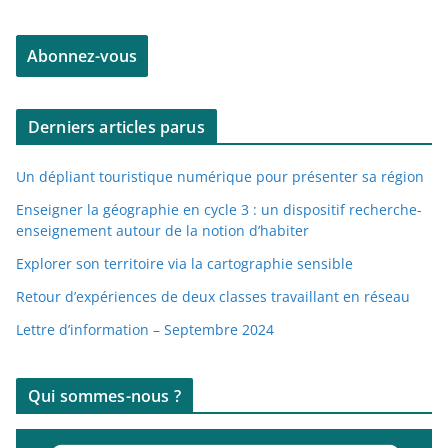
r
e
Abonnez-vous
s
s
e
Derniers articles parus
e
-
Un dépliant touristique numérique pour présenter sa région
m
a
Enseigner la géographie en cycle 3 : un dispositif recherche-
enseignement autour de la notion d’habiter
i
l
Explorer son territoire via la cartographie sensible
Retour d’expériences de deux classes travaillant en réseau
Lettre d’information – Septembre 2024
Qui sommes-nous ?