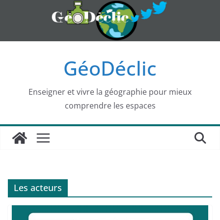
Passer
au
contenu
GéoDéclic
Enseigner et vivre la géographie pour mieux
comprendre les espaces
Les acteurs