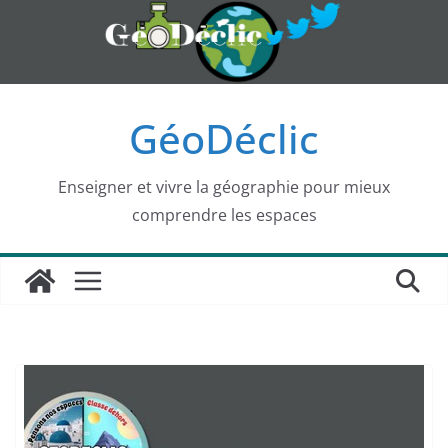
Passer
au
contenu
GéoDéclic
Enseigner et vivre la géographie pour mieux
comprendre les espaces