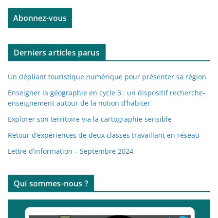
e
Abonnez-vous
s
s
e
Derniers articles parus
e
-
Un dépliant touristique numérique pour présenter sa région
m
a
Enseigner la géographie en cycle 3 : un dispositif recherche-
enseignement autour de la notion d’habiter
i
l
Explorer son territoire via la cartographie sensible
Retour d’expériences de deux classes travaillant en réseau
Lettre d’information – Septembre 2024
Qui sommes-nous ?