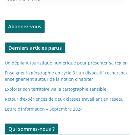
d
r
e
Abonnez-vous
s
s
e
Derniers articles parus
e
-
Un dépliant touristique numérique pour présenter sa région
m
a
Enseigner la géographie en cycle 3 : un dispositif recherche-
enseignement autour de la notion d’habiter
i
l
Explorer son territoire via la cartographie sensible
Retour d’expériences de deux classes travaillant en réseau
Lettre d’information – Septembre 2024
Qui sommes-nous ?