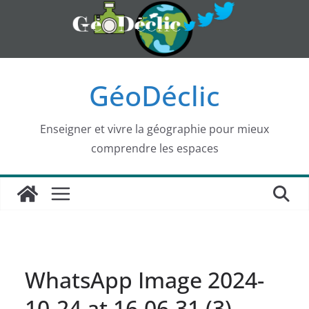
Passer
au
contenu
GéoDéclic
Enseigner et vivre la géographie pour mieux
comprendre les espaces
WhatsApp Image 2024-
10-24 at 16.06.31 (3)