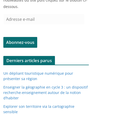
nouveautés du site puis cliquez sur le bouton ci-
dessous.
A
d
r
e
Abonnez-vous
s
s
e
Derniers articles parus
e
-
Un dépliant touristique numérique pour
m
présenter sa région
a
Enseigner la géographie en cycle 3 : un dispositif
i
recherche-enseignement autour de la notion
l
d’habiter
Explorer son territoire via la cartographie
sensible