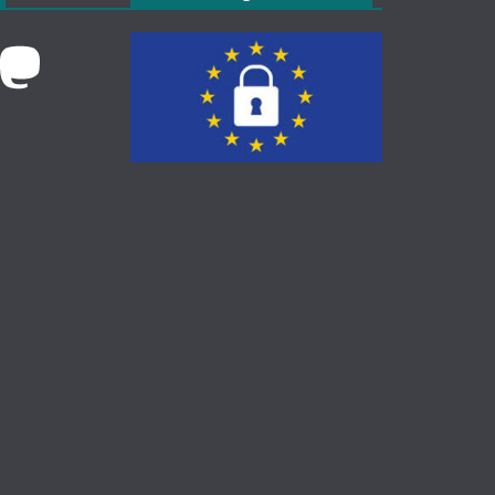
k
Mastodon