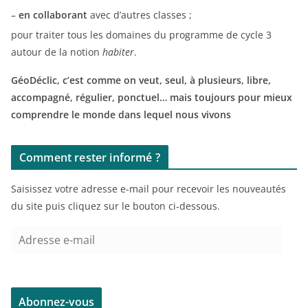
–
en collaborant
avec d’autres classes ;
pour traiter tous les domaines du programme de cycle 3
autour de la notion
habiter
.
GéoDéclic, c’est comme on veut, seul, à plusieurs, libre,
accompagné, régulier, ponctuel… mais toujours pour mieux
comprendre le monde dans lequel nous vivons
Comment rester informé ?
Saisissez votre adresse e-mail pour recevoir les nouveautés
du site puis cliquez sur le bouton ci-dessous.
A
d
r
e
Abonnez-vous
s