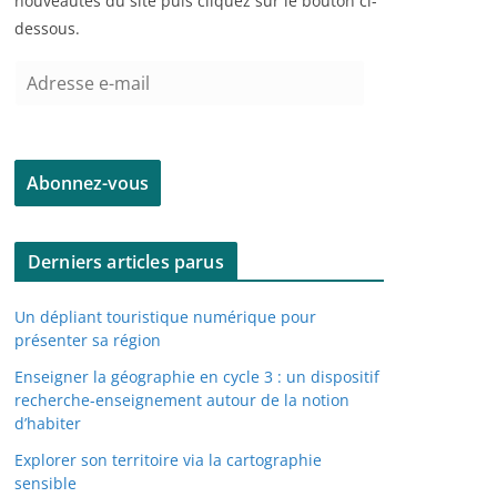
nouveautés du site puis cliquez sur le bouton ci-
dessous.
A
d
r
e
Abonnez-vous
s
s
e
Derniers articles parus
e
-
Un dépliant touristique numérique pour
m
présenter sa région
a
Enseigner la géographie en cycle 3 : un dispositif
i
recherche-enseignement autour de la notion
l
d’habiter
Explorer son territoire via la cartographie
sensible