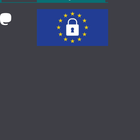
k
Mastodon