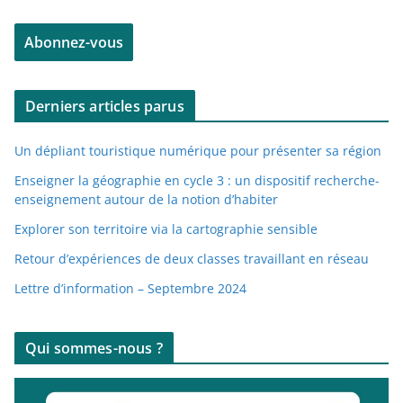
e
Abonnez-vous
s
s
e
Derniers articles parus
e
-
Un dépliant touristique numérique pour présenter sa région
m
a
Enseigner la géographie en cycle 3 : un dispositif recherche-
enseignement autour de la notion d’habiter
i
l
Explorer son territoire via la cartographie sensible
Retour d’expériences de deux classes travaillant en réseau
Lettre d’information – Septembre 2024
Qui sommes-nous ?