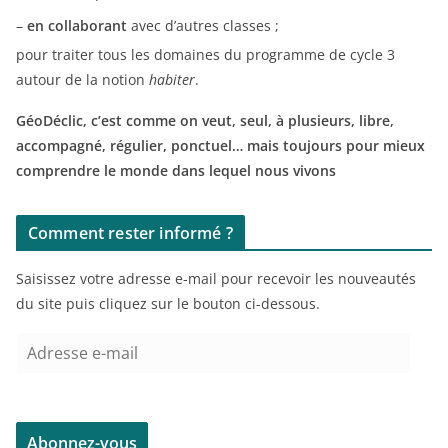
–
en collaborant
avec d’autres classes ;
pour traiter tous les domaines du programme de cycle 3
autour de la notion
habiter
.
GéoDéclic, c’est comme on veut, seul, à plusieurs, libre,
accompagné, régulier, ponctuel… mais toujours pour mieux
comprendre le monde dans lequel nous vivons
Comment rester informé ?
Saisissez votre adresse e-mail pour recevoir les nouveautés
du site puis cliquez sur le bouton ci-dessous.
A
d
r
e
Abonnez-vous
s