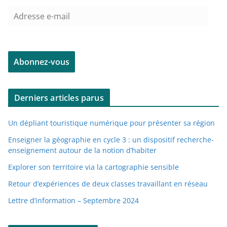
A
d
r
e
Abonnez-vous
s
s
e
Derniers articles parus
e
-
Un dépliant touristique numérique pour présenter sa région
m
a
Enseigner la géographie en cycle 3 : un dispositif recherche-
enseignement autour de la notion d’habiter
i
l
Explorer son territoire via la cartographie sensible
Retour d’expériences de deux classes travaillant en réseau
Lettre d’information – Septembre 2024