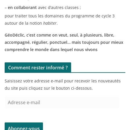
–
en collaborant
avec d’autres classes ;
pour traiter tous les domaines du programme de cycle 3
autour de la notion
habiter
.
GéoDéclic, c’est comme on veut, seul, à plusieurs, libre,
accompagné, régulier, ponctuel… mais toujours pour mieux
comprendre le monde dans lequel nous vivons
Comment rester informé ?
Saisissez votre adresse e-mail pour recevoir les nouveautés
du site puis cliquez sur le bouton ci-dessous.
A
d
r
e
Abonnez-vous
s