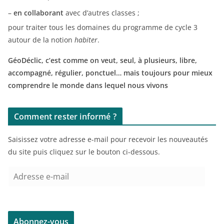
–
en collaborant
avec d’autres classes ;
pour traiter tous les domaines du programme de cycle 3
autour de la notion
habiter
.
GéoDéclic, c’est comme on veut, seul, à plusieurs, libre,
accompagné, régulier, ponctuel… mais toujours pour mieux
comprendre le monde dans lequel nous vivons
Comment rester informé ?
Saisissez votre adresse e-mail pour recevoir les nouveautés
du site puis cliquez sur le bouton ci-dessous.
A
d
r
e
Abonnez-vous
s