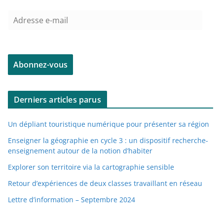
A
d
r
e
Abonnez-vous
s
s
e
Derniers articles parus
e
-
Un dépliant touristique numérique pour présenter sa région
m
a
Enseigner la géographie en cycle 3 : un dispositif recherche-
enseignement autour de la notion d’habiter
i
l
Explorer son territoire via la cartographie sensible
Retour d’expériences de deux classes travaillant en réseau
Lettre d’information – Septembre 2024