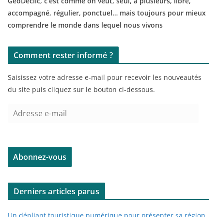
GéoDéclic, c’est comme on veut, seul, à plusieurs, libre,
accompagné, régulier, ponctuel… mais toujours pour mieux
comprendre le monde dans lequel nous vivons
Comment rester informé ?
Saisissez votre adresse e-mail pour recevoir les nouveautés
du site puis cliquez sur le bouton ci-dessous.
A
d
r
e
Abonnez-vous
s
s
e
Derniers articles parus
e
-
Un dépliant touristique numérique pour présenter sa région